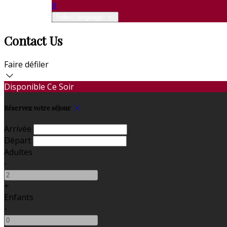
it
Select language
Contact Us
Faire défiler
Disponible Ce Soir
Réservez votre séjour
Arrivée
Départ
Adultes
-
+
Enfants
-