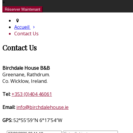
+
Accueil
Contact Us
Contact Us
Birchdale House B&B
Greenane, Rathdrum.
Co. Wicklow, Ireland.
Tel:
+353 (0)404 46061
Email:
info@birchdalehouse.ie
GPS:
52°55′59″N 6°17′54″W