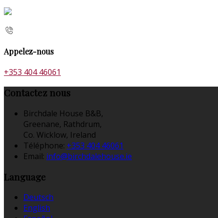
Appelez-nous
+353 404 46061
Contactez nous
Birchdale House B&B,
Greenane, Rathdrum,
Co. Wicklow, Ireland
Téléphone
:
+353 404 46061
Email:
info@birchdalehouse.ie
Language
Deutsch
English