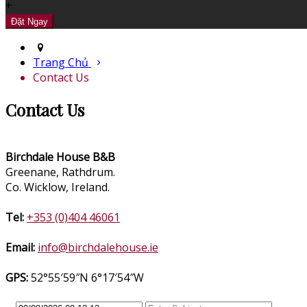
+
Trang Chủ
Contact Us
Contact Us
Birchdale House B&B
Greenane, Rathdrum.
Co. Wicklow, Ireland.
Tel:
+353 (0)404 46061
Email:
info@birchdalehouse.ie
GPS:
52°55′59″N 6°17′54″W