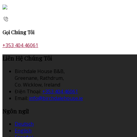
Gọi Chúng Tôi
+353 404 46061
Liên Hệ Chúng Tôi
Birchdale House B&B,
Greenane, Rathdrum,
Co. Wicklow, Ireland
Điện Thoại
:
+353 404 46061
Email:
info@birchdalehouse.ie
Ngôn ngữ
Deutsch
English